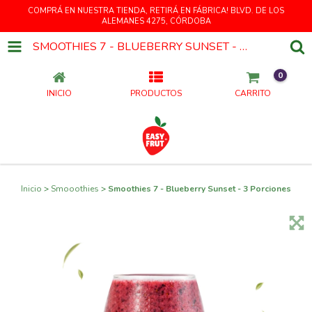
COMPRÁ EN NUESTRA TIENDA, RETIRÁ EN FÁBRICA! BLVD. DE LOS
ALEMANES 4275, CÓRDOBA
SMOOTHIES 7 - BLUEBERRY SUNSET - 3 PORCIONES
0
INICIO
PRODUCTOS
CARRITO
Inicio
>
Smooothies
>
Smoothies 7 - Blueberry Sunset - 3 Porciones