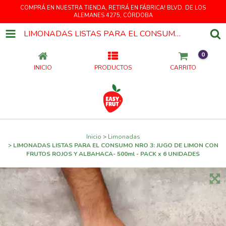
COMPRÁ EN NUESTRA TIENDA, RETIRÁ EN FÁBRICA! BLVD. DE LOS
ALEMANES 4275, CÓRDOBA
LIMONADAS LISTAS PARA EL CONSUMO NRO 3: JUGO DE LIMON CON FRUTOS ROJOS Y ALBAHACA- 500ML - PACK X 6 UNIDADES
0
INICIO
PRODUCTOS
CARRITO
Inicio
>
Limonadas
>
LIMONADAS LISTAS PARA EL CONSUMO NRO 3: JUGO DE LIMON CON
FRUTOS ROJOS Y ALBAHACA- 500ml - PACK x 6 UNIDADES