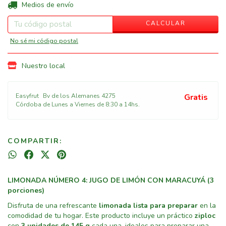
CAMBIAR CP
Entregas para el CP:
Medios de envío
CALCULAR
No sé mi código postal
Nuestro local
Easyfrut
Bv de los Alemanes 4275
Gratis
Córdoba de Lunes a Viernes de 8:30 a 14hs.
COMPARTIR:
LIMONADA NÚMERO 4: JUGO DE LIMÓN CON MARACUYÁ (3
porciones)
Disfruta de una refrescante
limonada lista para preparar
en la
comodidad de tu hogar. Este producto incluye un práctico
ziploc
con
3 unidades de 145 g
cada una, ideales para preparar una